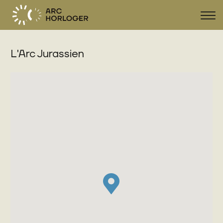
Navi
zeig
L'Arc Jurassien
FR
DE
EN