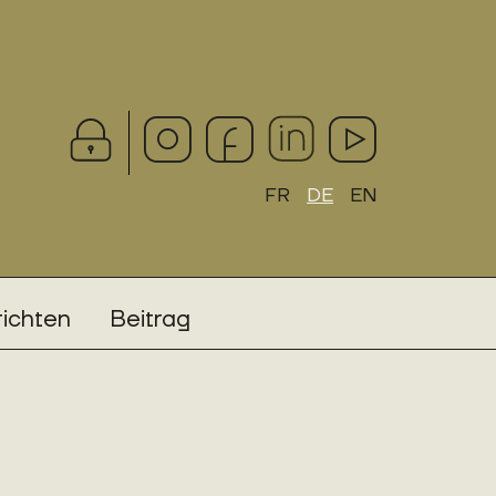
FR
DE
EN
ichten
Beitrag