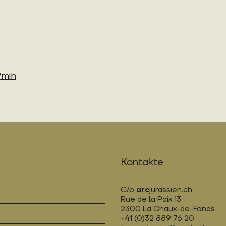
/mih
Kontakte
C/o
arc
jurassien.ch
Rue de la Paix 13
2300 La Chaux-de-Fonds
+41 (0)32 889 76 20