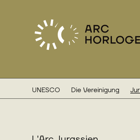
UNESCO
Die Vereinigung
Ju
L'Arc Jurassien