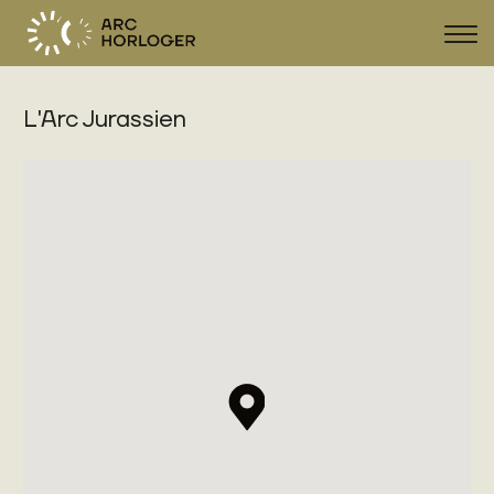
Navi
zeig
L'Arc Jurassien
FR
DE
EN