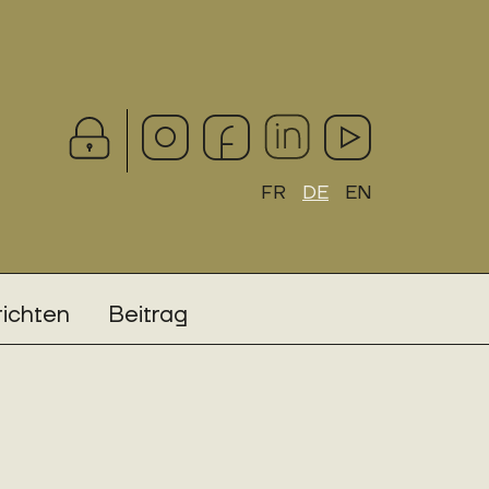
FR
DE
EN
ichten
Beitrag