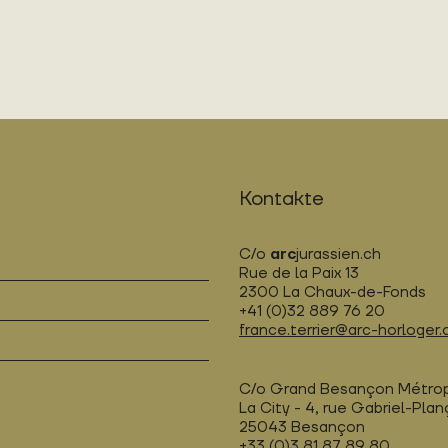
Kontakte
C/o
arc
jurassien.ch
Rue de la Paix 13
2300 La Chaux-de-Fonds
+41 (0)32 889 76 20
france.terrier@arc-horloger.
C/o Grand Besançon Métro
La City - 4, rue Gabriel-Pla
25043 Besançon
+33 (0)3 81 87 89 80