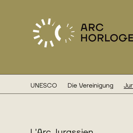
UNESCO
Die Vereinigung
Ju
L'Arc Jurassien