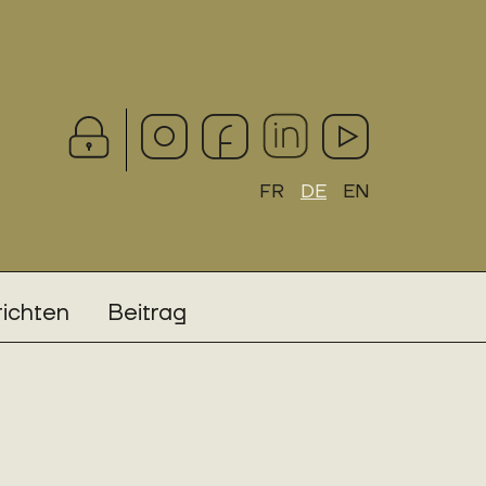
FR
DE
EN
ichten
Beitrag