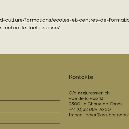
-culture/formations/ecoles-et-centres-de-formatio
-cefna-le-locle-suisse/
Kontakte
C/o
arc
jurassien.ch
Rue de la Paix 13
2300 La Chaux-de-Fonds
+41 (0)32 889 76 20
france.terrier@arc-horloger.