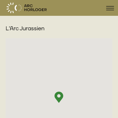
Navi
zeig
L'Arc Jurassien
FR
DE
EN