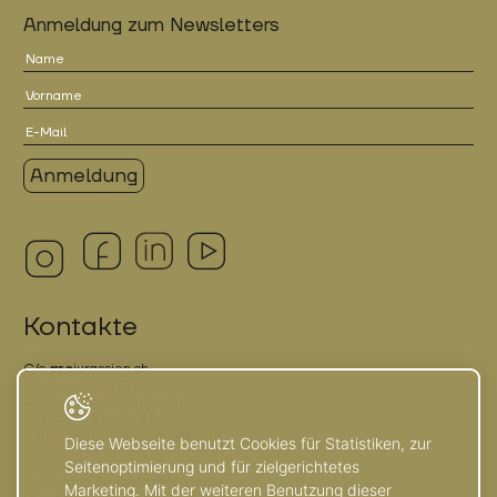
Anmeldung zum Newsletters
Kontakte
C/o
arc
jurassien.ch
Rue de la Paix 13
2300 La Chaux-de-Fonds
+41 (0)32 889 76 20
france.terrier@arc-horloger.org
Diese Webseite benutzt Cookies für Statistiken, zur
Seitenoptimierung und für zielgerichtetes
C/o Grand Besançon Métropole
Marketing. Mit der weiteren Benutzung dieser