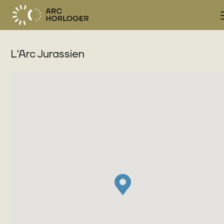
L'Arc Jurassien
FR
DE
EN