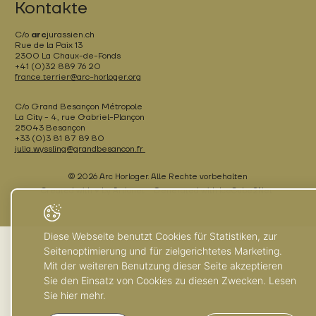
Kontakte
C/o
arc
jurassien.ch
Rue de la Paix 13
2300 La Chaux-de-Fonds
+41 (0)32 889 76 20
france.terrier@arc-horloger.org
C/o Grand Besançon Métropole
La City - 4, rue Gabriel-Plançon
25043 Besançon
+33 (0)3 81 87 89 80
julia.wyssling@grandbesancon.fr
© 2026 Arc Horloger. Alle Rechte vorbehalten
Created with ♥ by Artionet
Generated with IceCube2.Net
Diese Webseite benutzt Cookies für Statistiken, zur
Seitenoptimierung und für zielgerichtetes Marketing.
Mit der weiteren Benutzung dieser Seite akzeptieren
Sie den Einsatz von Cookies zu diesen Zwecken. Lesen
Sie hier mehr.