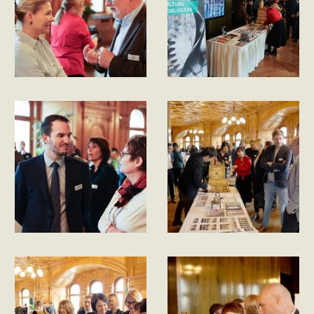
Description
Description
de
de
l'image
l'image
Description
Description
de
de
l'image
l'image