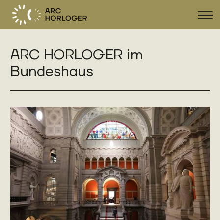
Navi
zeig
ARC HORLOGER im
FR
DE
EN
Bundeshaus