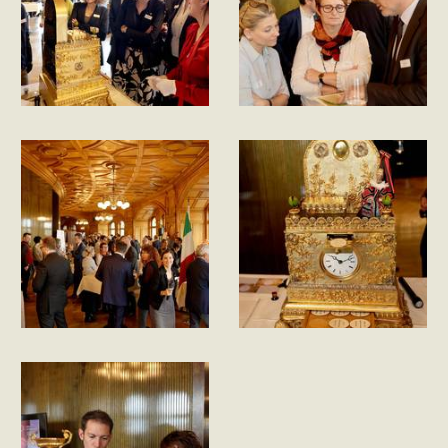
Description
Description
de
de
l'image
l'image
Description
Description
de
de
l'image
l'image