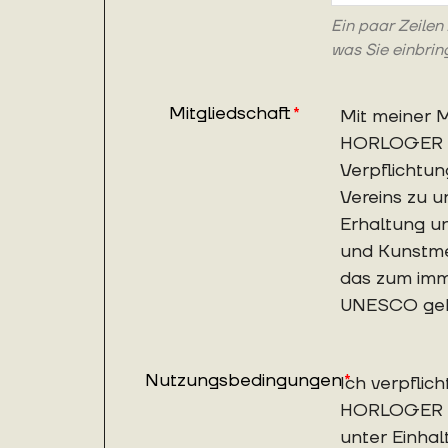
Ein paar Zeilen
was Sie einbri
Mitgliedschaft
*
Mit meiner M
HORLOGER b
Verpflichtun
Vereins zu un
Erhaltung u
und Kunstme
das zum imm
UNESCO geh
Nutzungsbedingungen
*
Ich verpflic
HORLOGER 
unter Einhal