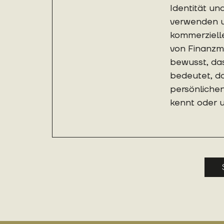
Identität u
verwenden un
kommerziell
von Finanzmi
bewusst, das
bedeutet, 
persönlichen
kennt oder u