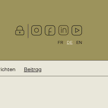
FR
DE
EN
ichten
Beitrag