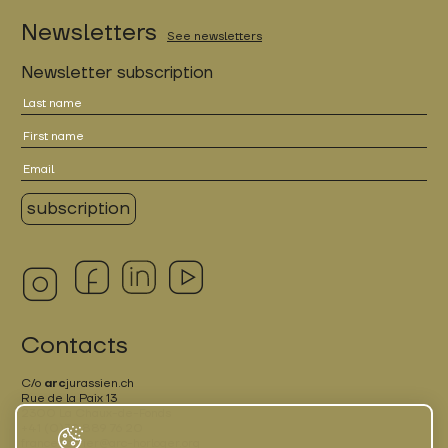
Newsletters
See newsletters
Newsletter subscription
Contacts
C/o
arc
jurassien.ch
Rue de la Paix 13
2300 La Chaux-de-Fonds
+41 (0)32 889 76 20
france.terrier@arc-horloger.org