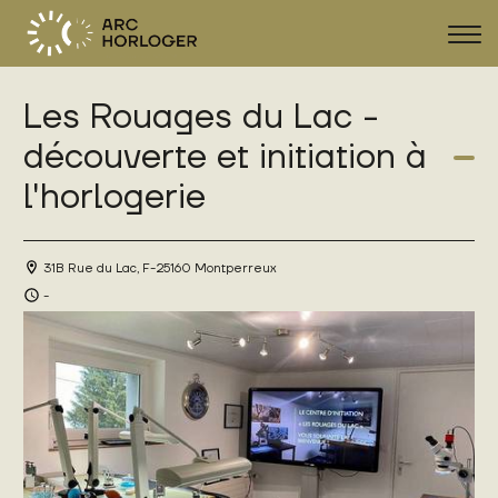
Sho
navi
Les Rouages du Lac -
découverte et initiation à
FR
DE
EN
l'horlogerie
31B Rue du Lac, F-25160 Montperreux
-