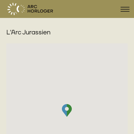
Sho
navi
L'Arc Jurassien
FR
DE
EN