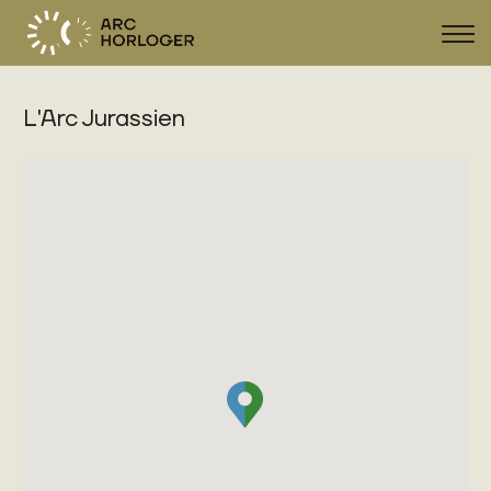
Sho
navi
L'Arc Jurassien
FR
DE
EN