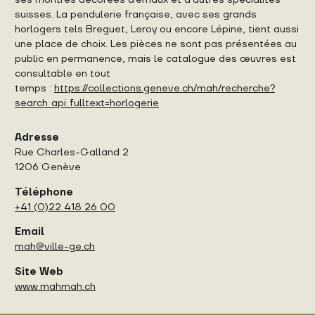
suisses. La pendulerie française, avec ses grands
horlogers tels Breguet, Leroy ou encore Lépine, tient aussi
une place de choix. Les pièces ne sont pas présentées au
public en permanence, mais le catalogue des œuvres est
consultable en tout
temps :
https://collections.geneve.ch/mah/recherche?
search_api_fulltext=horlogerie
Adresse
Rue Charles-Galland 2
1206 Genève
Téléphone
+41 (0)22 418 26 00
Email
mah@ville-ge.ch
Site Web
www.mahmah.ch