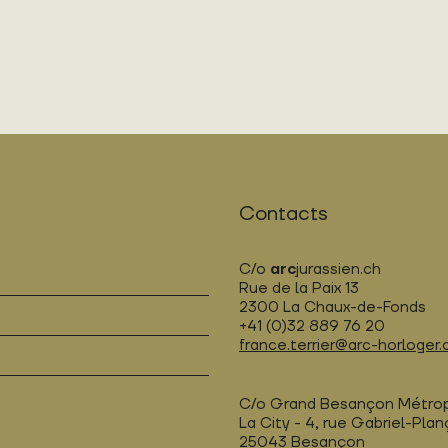
Contacts
C/o
arc
jurassien.ch
Rue de la Paix 13
2300 La Chaux-de-Fonds
+41 (0)32 889 76 20
france.terrier@arc-horloger.
C/o Grand Besançon Métro
La City - 4, rue Gabriel-Pla
25043 Besançon