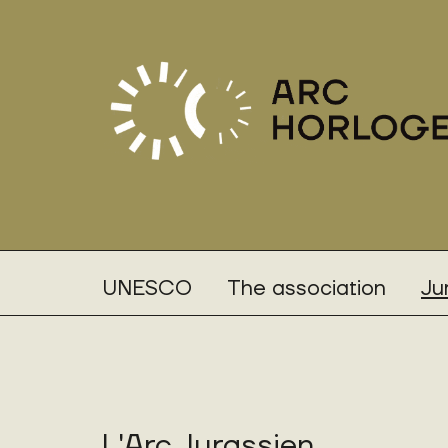
UNESCO
The association
Ju
L'Arc Jurassien