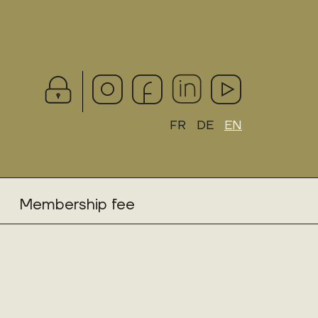
FR
DE
EN
Membership fee