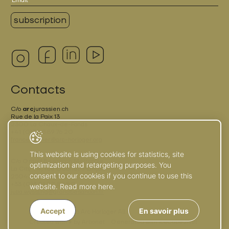
Contacts
C/o
arc
jurassien.ch
Rue de la Paix 13
2300 La Chaux-de-Fonds
+41 (0)32 889 76 20
france.terrier@arc-horloger.org
This website is using cookies for statistics, site
C/o Grand Besançon Métropole
optimization and retargeting purposes. You
La City - 4, rue Gabriel-Plançon
consent to our cookies if you continue to use this
25043 Besançon
+33 (0)3 81 87 89 80
website. Read more here.
julia.wyssling@grandbesancon.fr
Accept
En savoir plus
© 2026 Arc Horloger. All rights reserved
Created with ♥ by Artionet
Generated with IceCube2.Net