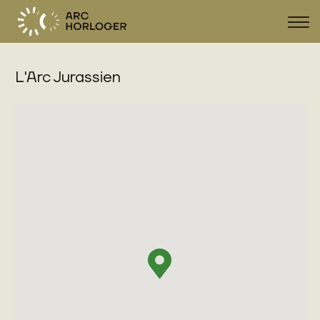
Sho
navi
L'Arc Jurassien
FR
DE
EN