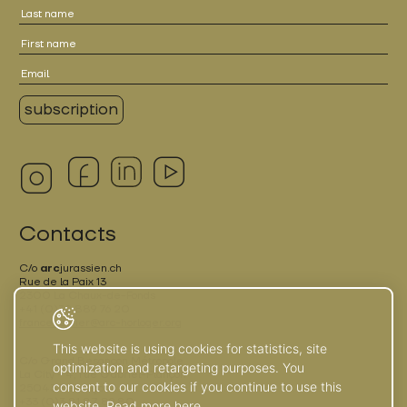
Contacts
C/o
arc
jurassien.ch
Rue de la Paix 13
2300 La Chaux-de-Fonds
+41 (0)32 889 76 20
france.terrier@arc-horloger.org
This website is using cookies for statistics, site
C/o Grand Besançon Métropole
optimization and retargeting purposes. You
La City - 4, rue Gabriel-Plançon
consent to our cookies if you continue to use this
25043 Besançon
+33 (0)3 81 87 89 80
website. Read more here.