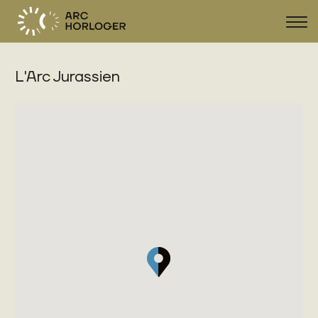
Sho
navi
L'Arc Jurassien
FR
DE
EN