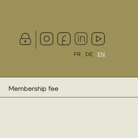
FR
DE
EN
Membership fee