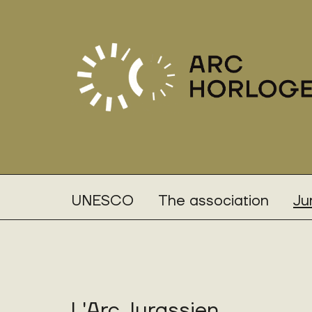
UNESCO
The association
Ju
L'Arc Jurassien