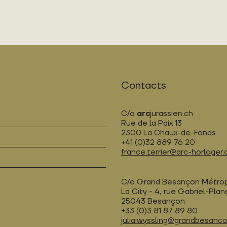
Contacts
C/o
arc
jurassien.ch
Rue de la Paix 13
2300 La Chaux-de-Fonds
+41 (0)32 889 76 20
france.terrier@arc-horloger.
C/o Grand Besançon Métro
La City - 4, rue Gabriel-Pla
25043 Besançon
+33 (0)3 81 87 89 80
julia.wyssling@grandbesanco