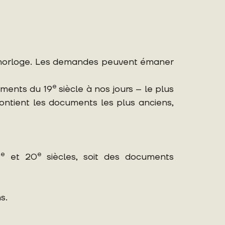
lle horloge. Les demandes peuvent émaner
e
uments du 19
siècle à nos jours – le plus
contient les documents les plus anciens,
e
e
9
et 20
siècles, soit des documents
s.