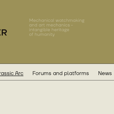
rassic Arc
Forums and platforms
News