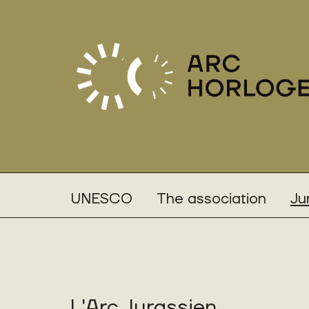
UNESCO
The association
Ju
L'Arc Jurassien