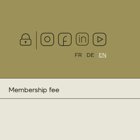
FR
DE
EN
Membership fee