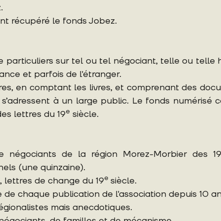
.
nt récupéré le fonds Jobez.
particuliers sur tel ou tel négociant, telle ou te
ance et parfois de l'étranger.
ires, en comptant les livres, et comprenant des doc
 s’adressent à un large public. Le fonds numérisé 
e
s lettres du 19
siècle.
e négociants de la région Morez-Morbier des 1
els (une quinzaine).
e
, lettres de change du 19
siècle.
re de chaque publication de l'association depuis 10 an
égionalistes mais anecdotiques.
négociants, de familles et de mécanisme.