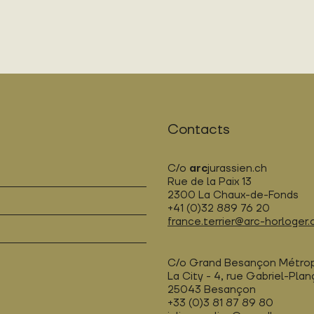
Contacts
C/o
arc
jurassien.ch
Rue de la Paix 13
2300 La Chaux-de-Fonds
+41 (0)32 889 76 20
france.terrier@arc-horloger.
C/o Grand Besançon Métro
La City - 4, rue Gabriel-Pla
25043 Besançon
+33 (0)3 81 87 89 80