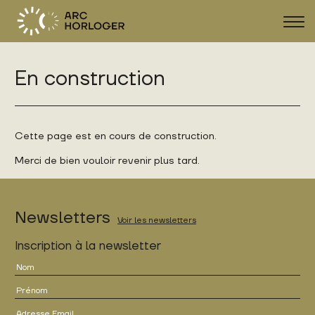
Affi
la
navi
En construction
FR
DE
EN
Cette page est en cours de construction.
Merci de bien vouloir revenir plus tard.
Newsletters
Voir les newsletters
Inscription à la newsletter