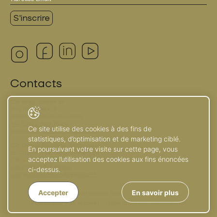
Contacts
C/o
arc
jurassien.ch
Rue de la Paix 13
2300 La Chaux-de-Fonds
+41 (0)32 889 76 20
Ce site utilise des cookies à des fins de
france.terrier@arc-horloger.org
statistiques, d’optimisation et de marketing ciblé.
C/o Grand Besançon Métropole
En poursuivant votre visite sur cette page, vous
La City - 4, rue Gabriel-Plançon
acceptez l’utilisation des cookies aux fins énoncées
25043 Besançon
+33 (0)3 81 87 89 80
ci-dessus.
julia.wyssling@grandbesancon.fr
Accepter
En savoir plus
© 2026 Arc Horloger. Tous droits réservés
Created with ♥ by Artionet
Generated with IceCube2.Net