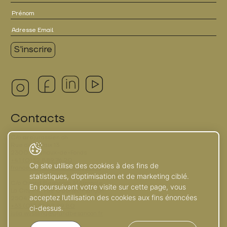
Contacts
C/o
arc
jurassien.ch
Rue de la Paix 13
2300 La Chaux-de-Fonds
+41 (0)32 889 76 20
Ce site utilise des cookies à des fins de
france.terrier@arc-horloger.org
statistiques, d’optimisation et de marketing ciblé.
C/o Grand Besançon Métropole
En poursuivant votre visite sur cette page, vous
La City - 4, rue Gabriel-Plançon
acceptez l’utilisation des cookies aux fins énoncées
25043 Besançon
+33 (0)3 81 87 89 80
ci-dessus.
julia.wyssling@grandbesancon.fr