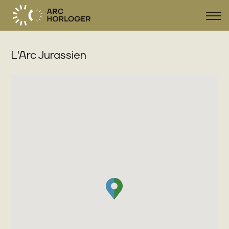
Affi
la
navi
L'Arc Jurassien
FR
DE
EN