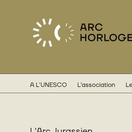
A L'UNESCO
L'association
Le
L'Arc Jurassien