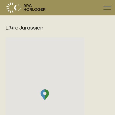
Affi
la
navi
L'Arc Jurassien
FR
DE
EN