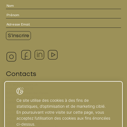
Contacts
C/o
arc
jurassien.ch
Rue de la Paix 13
2300 La Chaux-de-Fonds
+41 (0)32 889 76 20
Ce site utilise des cookies à des fins de
france.terrier@arc-horloger.org
statistiques, d’optimisation et de marketing ciblé.
C/o Grand Besançon Métropole
En poursuivant votre visite sur cette page, vous
La City - 4, rue Gabriel-Plançon
acceptez l’utilisation des cookies aux fins énoncées
25043 Besançon
+33 (0)3 81 87 89 80
ci-dessus.