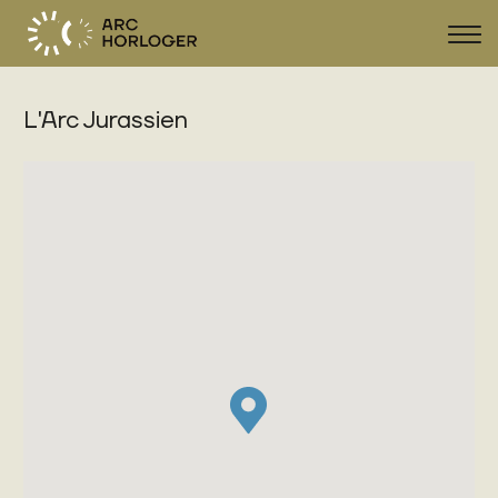
Affi
la
navi
L'Arc Jurassien
FR
DE
EN