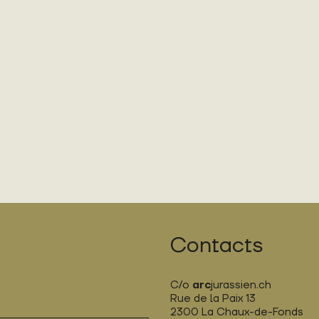
Contacts
C/o
arc
jurassien.ch
Rue de la Paix 13
2300 La Chaux-de-Fonds