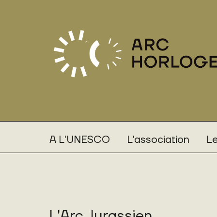
A L'UNESCO
L'association
Le
L'Arc Jurassien