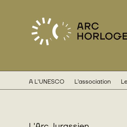
A L'UNESCO
L'association
Le
L'Arc Jurassien