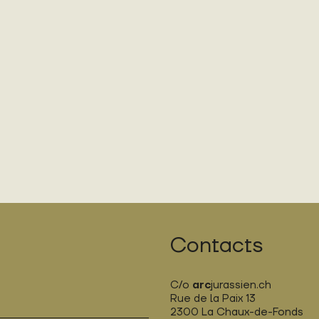
Contacts
C/o
arc
jurassien.ch
Rue de la Paix 13
2300 La Chaux-de-Fonds