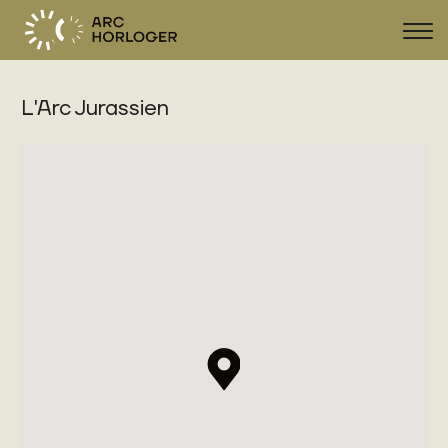
Affi
la
navi
L'Arc Jurassien
FR
DE
EN