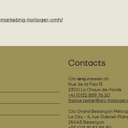
u-marketing-horloger-cmh/
Contacts
C/o
arc
jurassien.ch
Rue de la Paix 13
2300 La Chaux-de-Fonds
+41 (0)32 889 76 20
france.terrier@arc-horloger.
C/o Grand Besançon Métro
La City - 4, rue Gabriel-Pla
25043 Besançon
+33 (0)3 81 87 89 80