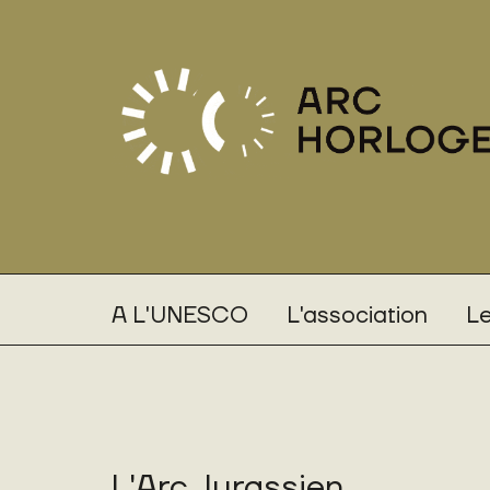
A L'UNESCO
L'association
Le
L'Arc Jurassien