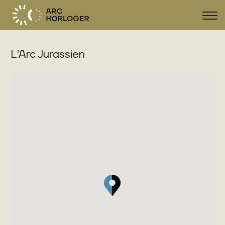
Affi
la
navi
L'Arc Jurassien
FR
DE
EN